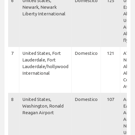
6
United States,
Domestico
125
Unite
Newark, Newark
Expre
Liberty International
Allegi
Unite
Airlin
Allegi
flyEx
7
United States, Fort
Domestico
121
ATI Je
Lauderdale, Fort
NetJe
Lauderdale/hollywood
Allegi
International
Allegi
Cont
Aviat
8
United States,
Domestico
107
Amer
Washington, Ronald
Eagle
Reagan Airport
Amer
Airlin
NetJe
Unite