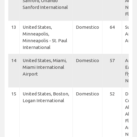
Sanford, Orlando
Allegi
Sanford International
NetJe
Flexj
13
United States,
Domestico
64
Sun C
Minneapolis,
Airlin
Minneapolis - St. Paul
Air L
International
14
United States, Miami,
Domestico
57
Amer
Miami International
Eagle
Airport
flyExc
NetJ
15
United States, Boston,
Domestico
52
Delta
Logan International
Conne
Allegi
Allegi
Flexje
Ameri
NetJe