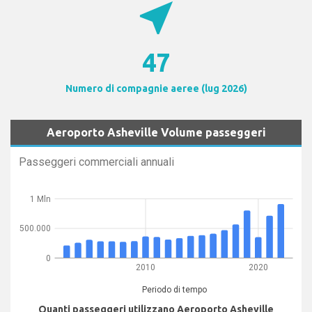
near_me
47
Numero di compagnie aeree (lug 2026)
Aeroporto Asheville Volume passeggeri
Passeggeri commerciali annuali
1 Mln
500.000
0
2010
2020
Periodo di tempo
Quanti passeggeri utilizzano Aeroporto Asheville