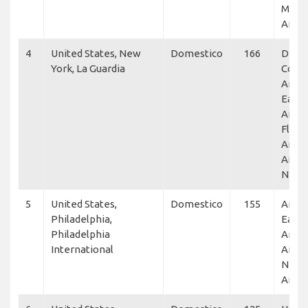
Maxai
Airsh
4
United States, New
Domestico
166
Delta
York, La Guardia
Conne
Amer
Eagle
Air Li
Flexje
Amer
Airlin
NetJ
5
United States,
Domestico
155
Amer
Philadelphia,
Eagle
Philadelphia
Amer
International
Airlin
NetJe
Airli