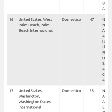
Bake
Aviat
16
United States, West
Domestico
47
NetJe
Palm Beach, Palm
Netje
Beach International
Allegi
Allegi
flyExc
Fly Al
Flexje
OUT,
Execu
Aviat
Corpo
ATI J
17
United States,
Domestico
35
NetJe
Washington,
Allegi
Washington Dulles
Allegi
International
Eagle 