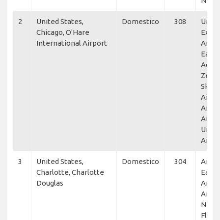
NetJ
2
United States,
Domestico
308
Unite
Chicago, O'Hare
Expre
International Airport
Amer
Eagle
Acces
Zenfl
SkyW
Airlin
Amer
Airlin
Unite
Airli
3
United States,
Domestico
304
Amer
Charlotte, Charlotte
Eagle
Douglas
Amer
Airlin
NetJe
Flexje