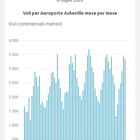
in luglio 2026
Voli per Aeroporto Asheville mese per mese
Voli commerciali mensili
4.000
3.500
3.000
2.500
2.000
1.500
1.000
500