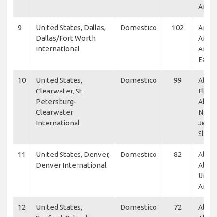
Airli
9
United States, Dallas,
Domestico
102
Amer
Dallas/Fort Worth
Airlin
International
Amer
Eagle
10
United States,
Domestico
99
Allegi
Clearwater, St.
Elite 
Petersburg-
Allegi
Clearwater
NetJe
International
Jet, F
Slate
11
United States, Denver,
Domestico
82
Allegi
Denver International
Allegi
Unite
Airli
12
United States,
Domestico
72
Allegi