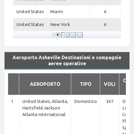
United States
Miami
6
United States
New York
6
1
2
10
13
Aeroporto Asheville Destinazioni e compagnie
aeree operative
COM
AEROPORTO
TIPO
VOLI
A
1
United States, Atlanta,
Domestico
367
Delta
Hartsfield Jackson
Lines
Atlanta International
Conne
Flexje
Spirit