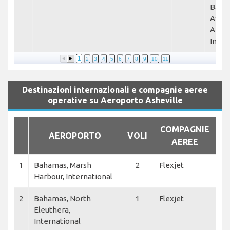
Bake
Aviat
Ameri
Inter
1
2
3
4
5
6
7
8
9
10
11
Destinazioni internazionali e compagnie aeree
operative su Aeroporto Asheville
COMPAGNIE
AEROPORTO
VOLI
AEREE
1
Bahamas, Marsh
2
Flexjet
Harbour, International
2
Bahamas, North
1
Flexjet
Eleuthera,
International