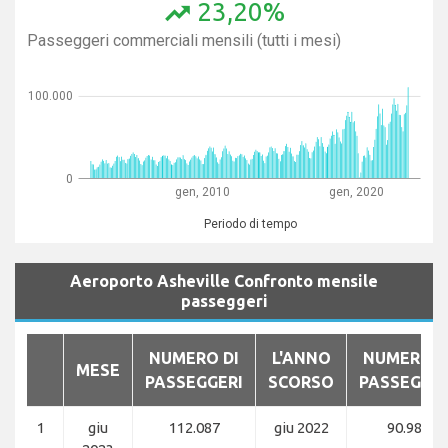
23,20%
trending_up
Passeggeri commerciali mensili (tutti i mesi)
100.000
0
gen, 2010
gen, 2020
Periodo di tempo
Aeroporto Asheville Confronto mensile
passeggeri
NUMERO DI
L'ANNO
NUMERO D
MESE
PASSEGGERI
SCORSO
PASSEGGER
1
giu
112.087
giu 2022
90.980