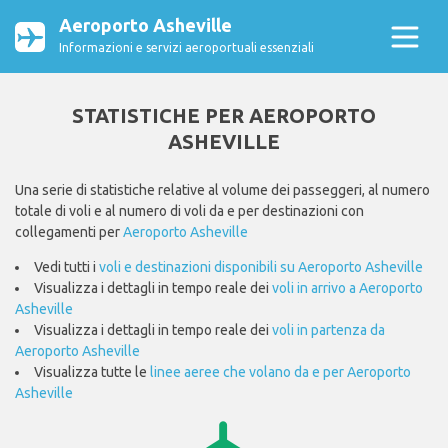
Aeroporto Asheville
Informazioni e servizi aeroportuali essenziali
STATISTICHE PER AEROPORTO
ASHEVILLE
Una serie di statistiche relative al volume dei passeggeri, al numero
totale di voli e al numero di voli da e per destinazioni con
collegamenti per
Aeroporto Asheville
Vedi tutti i
voli e destinazioni disponibili su Aeroporto Asheville
Visualizza i dettagli in tempo reale dei
voli in arrivo a Aeroporto
Asheville
Visualizza i dettagli in tempo reale dei
voli in partenza da
Aeroporto Asheville
Visualizza tutte le
linee aeree che volano da e per Aeroporto
Asheville
airplanemode_active