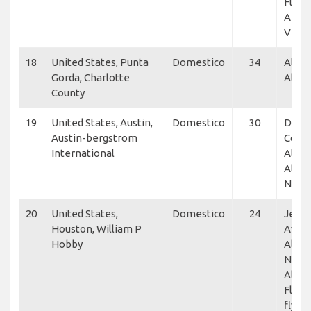
Flexje
Ameri
Vista
18
United States, Punta
Domestico
34
Allegi
Gorda, Charlotte
Alleg
County
19
United States, Austin,
Domestico
30
Delta
Austin-bergstrom
Conne
International
Allegi
Allegi
NetJ
20
United States,
Domestico
24
Jet L
Houston, William P
Aviat
Hobby
Allegi
NetJe
Allegi
Flexje
flyExc