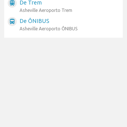
De Trem
train
Asheville Aeroporto Trem
De ÔNIBUS
directions_bus
Asheville Aeroporto ÔNIBUS