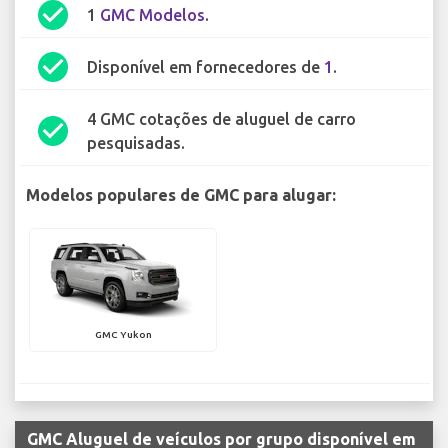
check_circle
1
GMC Modelos
.
check_circle
Disponível em fornecedores de
1
.
4 GMC cotações de aluguel de carro
check_circle
pesquisadas.
Modelos populares de GMC para alugar:
GMC Yukon
GMC Aluguel de veículos por grupo disponível em