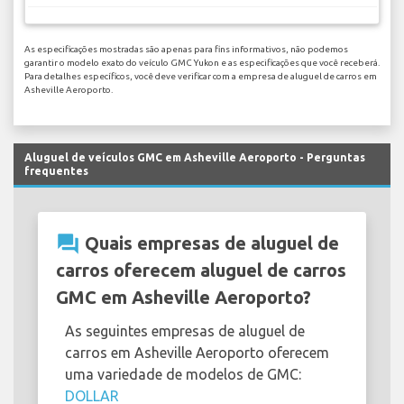
As especificações mostradas são apenas para fins informativos, não podemos
garantir o modelo exato do veículo GMC Yukon e as especificações que você receberá.
Para detalhes específicos, você deve verificar com a empresa de aluguel de carros em
Asheville Aeroporto.
Aluguel de veículos GMC em Asheville Aeroporto - Perguntas
frequentes
question_answer
Quais empresas de aluguel de
carros oferecem aluguel de carros
GMC em Asheville Aeroporto?
As seguintes empresas de aluguel de
carros em Asheville Aeroporto oferecem
uma variedade de modelos de GMC:
DOLLAR