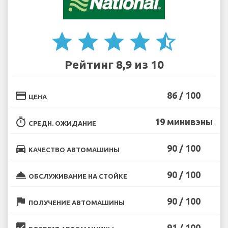
star
star
star
star
star_half
Рейтинг 8,9 из 10
credit_card
86 / 100
ЦЕНА
timer
19 минивэны
СРЕДН. ОЖИДАНИЕ
directions_car
90 / 100
КАЧЕСТВО АВТОМАШИНЫ
room_service
90 / 100
ОБСЛУЖИВАНИЕ НА СТОЙКЕ
flag
90 / 100
ПОЛУЧЕНИЕ АВТОМАШИНЫ
beenhere
91 / 100