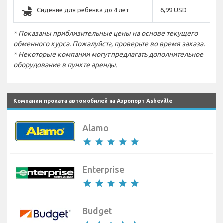
child_friendly
Сидение для ребенка до 4 лет
6,99 USD
* Показаны приблизительные цены на основе текущего
обменного курса. Пожалуйста, проверьте во время заказа.
* Некоторые компании могут предлагать дополнительное
оборудование в пункте аренды.
Компании проката автомобилей на Аэропорт Asheville
Alamo
star
star
star
star
star
Enterprise
star
star
star
star
star
Budget