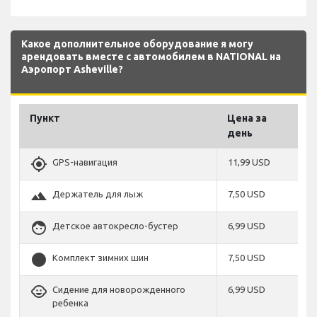
Какое дополнительное оборудование я могу
арендовать вместе с автомобилем в NATIONAL на
Аэропорт Asheville?
Пункт
Цена за
день
gps_fixed
GPS-навигация
11,99 USD
terrain
Держатель для лыж
7,50 USD
face
Детское автокресло-бустер
6,99 USD
stop_circle
Комплект зимних шин
7,50 USD
child_care
Сидение для новорожденного
6,99 USD
ребенка