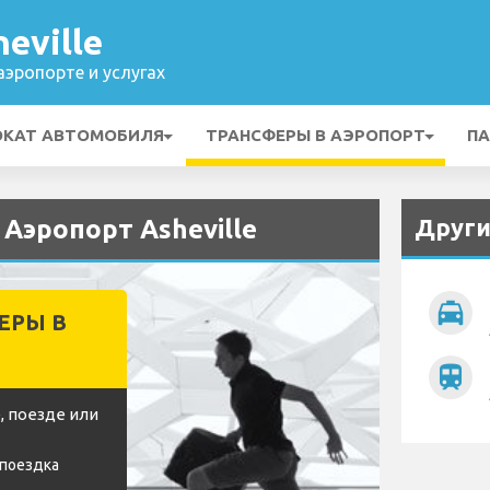
eville
эропорте и услугах
ОКАТ АВТОМОБИЛЯ
ТРАНСФЕРЫ В АЭРОПОРТ
ПА
Други
 Аэропорт Asheville
local_taxi
ЕРЫ В
train
, поезде или
 поездка