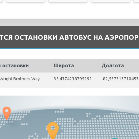
ТСЯ ОСТАНОВКИ АВТОБУС НА АЭРОПОРТ
й остановки
Широта
Долгота
/ Wright Brothers Way
35,4374238795292
-82,537313710453