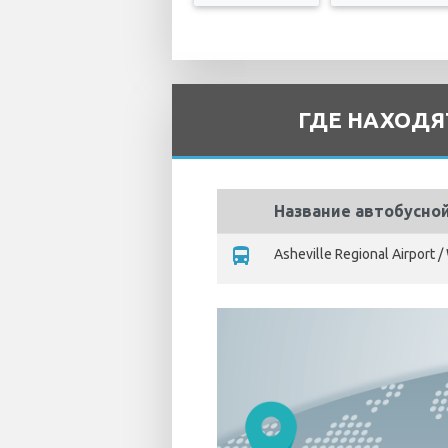
ГДЕ НАХОДЯ
Название автобусно
directions_bus
Asheville Regional Airport 