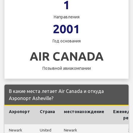
1
Направления
2001
Год основания
AIR CANADA
Позывной авиакомпании
В какие места летает Air Canada и откуда
Аэропорт Asheville?
Аэропорт
Страна
местонахождение
Еженеде
рей
Newark
United
Newark
28