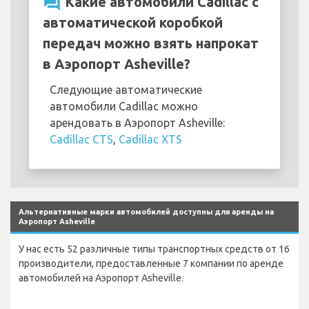
question_answer
Какие автомобили Cadillac с
автоматической коробкой
передач можно взять напрокат
в Аэропорт Asheville?
Следующие автоматические
автомобили Cadillac можно
арендовать в Аэропорт Asheville:
Cadillac CTS
,
Cadillac XTS
Альтернативные марки автомобилей доступны для аренды на
Аэропорт Asheville
У нас есть 52 различные типы транспортных средств от 16
производители, предоставленные 7 компании по аренде
автомобилей на Аэропорт Asheville.