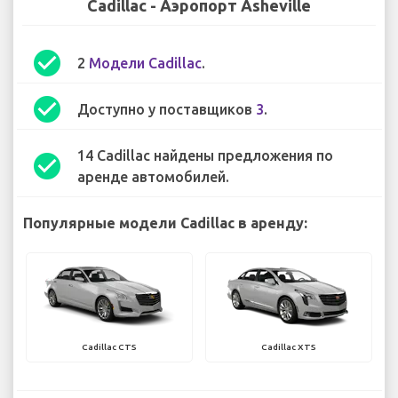
Cadillac - Аэропорт Asheville
check_circle
2
Модели Cadillac
.
check_circle
Доступно у поставщиков
3
.
14 Cadillac найдены предложения по
check_circle
аренде автомобилей.
Популярные модели Cadillac в аренду:
Cadillac CTS
Cadillac XTS