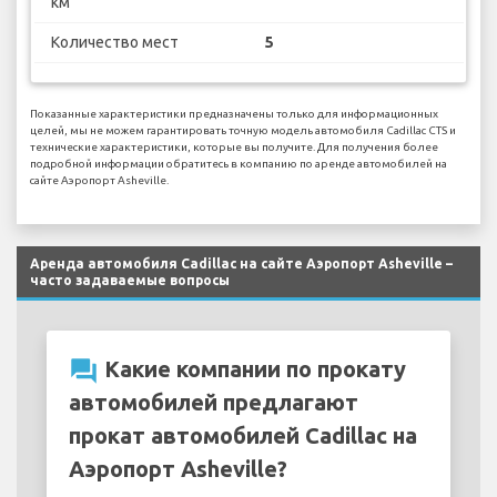
км
Количество мест
5
Показанные характеристики предназначены только для информационных
целей, мы не можем гарантировать точную модель автомобиля Cadillac CTS и
технические характеристики, которые вы получите. Для получения более
подробной информации обратитесь в компанию по аренде автомобилей на
сайте Аэропорт Asheville.
Аренда автомобиля Cadillac на сайте Аэропорт Asheville –
часто задаваемые вопросы
question_answer
Какие компании по прокату
автомобилей предлагают
прокат автомобилей Cadillac на
Аэропорт Asheville?